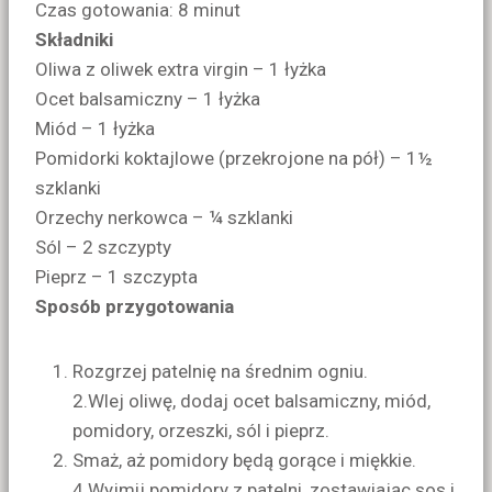
Czas gotowania: 8 minut
Składniki
Oliwa z oliwek extra virgin – 1 łyżka
Ocet balsamiczny – 1 łyżka
Miód – 1 łyżka
Pomidorki koktajlowe (przekrojone na pół) – 1½
szklanki
Orzechy nerkowca – ¼ szklanki
Sól – 2 szczypty
Pieprz – 1 szczypta
Sposób przygotowania
Rozgrzej patelnię na średnim ogniu.
2.Wlej oliwę, dodaj ocet balsamiczny, miód,
pomidory, orzeszki, sól i pieprz.
Smaż, aż pomidory będą gorące i miękkie.
4.Wyjmij pomidory z patelni, zostawiając sos i