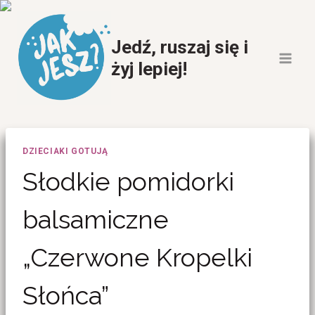
Przeskocz
do
Jedź, ruszaj się i
treści
żyj lepiej!
DZIECIAKI GOTUJĄ
Słodkie pomidorki
balsamiczne
„Czerwone Kropelki
Słońca”