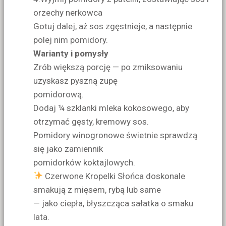
orzechy nerkowca
Gotuj dalej, aż sos zgęstnieje, a następnie
polej nim pomidory.
Warianty i pomysły
Zrób większą porcję — po zmiksowaniu
uzyskasz pyszną zupę
pomidorową.
Dodaj ¼ szklanki mleka kokosowego, aby
otrzymać gęsty, kremowy sos.
Pomidory winogronowe świetnie sprawdzą
się jako zamiennik
pomidorków koktajlowych.
Czerwone Kropelki Słońca doskonale
smakują z mięsem, rybą lub same
— jako ciepła, błyszcząca sałatka o smaku
lata.