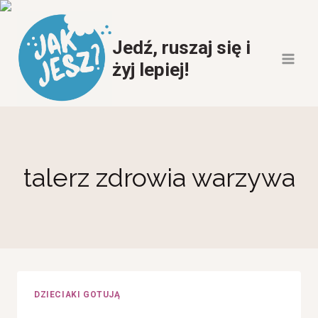
Przeskocz
do
Jedź, ruszaj się i
treści
żyj lepiej!
talerz zdrowia warzywa
DZIECIAKI GOTUJĄ