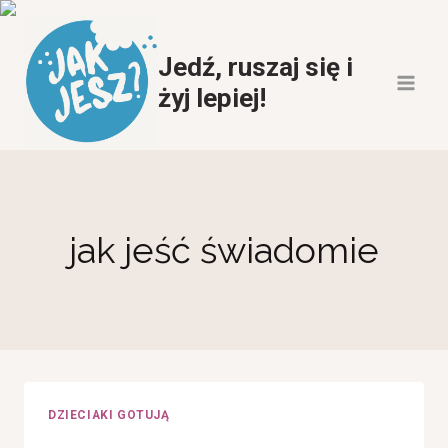
Przeskocz
do
Jedź, ruszaj się i
treści
żyj lepiej!
jak jeść świadomie
DZIECIAKI GOTUJĄ