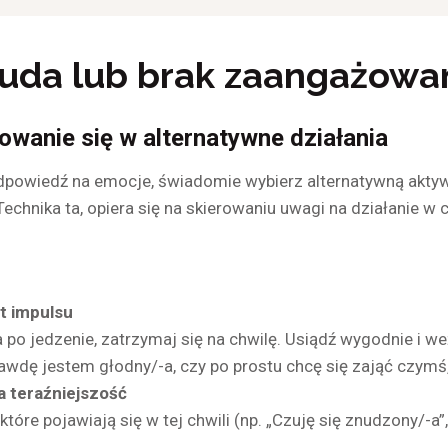
uda lub brak zaangażowa
wanie się w alternatywne działania
dpowiedź na emocje, świadomie wybierz alternatywną aktywn
chnika ta, opiera się na skierowaniu uwagi na działanie w c
t impulsu
 po jedzenie, zatrzymaj się na chwilę. Usiądź wygodnie i w
rawdę jestem głodny/-a, czy po prostu chcę się zająć czymś,
a teraźniejszość
tóre pojawiają się w tej chwili (np. „Czuję się znudzony/-a”,