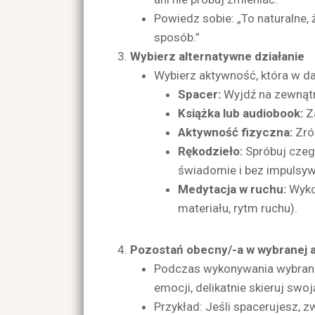
Powiedz sobie: „To naturalne, 
sposób.”
Wybierz alternatywne działanie
Wybierz aktywność, która w d
Spacer:
Wyjdź na zewnątrz
Książka lub audiobook:
Za
Aktywność fizyczna:
Zrób
Rękodzieło:
Spróbuj czego
świadomie i bez impulsyw
Medytacja w ruchu:
Wykon
materiału, rytm ruchu).
Pozostań obecny/-a w wybranej 
Podczas wykonywania wybranej 
emocji, delikatnie skieruj swo
Przykład: Jeśli spacerujesz, 