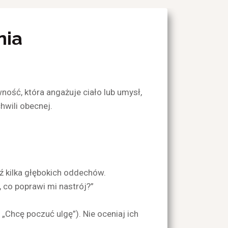
nia
ość, która angażuje ciało lub umysł,
hwili obecnej.
eź kilka głębokich oddechów.
 co poprawi mi nastrój?”
 „Chcę poczuć ulgę”). Nie oceniaj ich