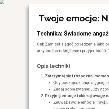
Przeskocz
do
Twoje emocje: N
treści
Technika: Świadome angażo
Cel:
Zamiast sięgać po jedzenie jako o
przynosząc odprężenie i przyjemność. Te
Opis techniki
Zatrzymaj się i rozpoznaj momen
Gdy poczujesz chęć sięgnięcia
Zadaj sobie pytanie: „Czy nap
Przyjmij emocje i skieruj uwagę n
Zauważ swoje emocje i myśli, k
ani nie próbuj zmieniać.