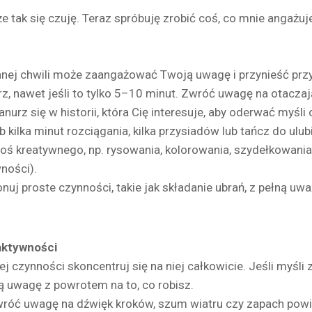
że tak się czuję. Teraz spróbuję zrobić coś, co mnie angażu
anej chwili może zaangażować Twoją uwagę i przynieść przy
, nawet jeśli to tylko 5–10 minut. Zwróć uwagę na otaczając
nurz się w historii, która Cię interesuje, aby oderwać myśli
 kilka minut rozciągania, kilka przysiadów lub tańcz do ulub
ś kreatywnego, np. rysowania, kolorowania, szydełkowania
ności).
uj proste czynności, takie jak składanie ubrań, z pełną uważ
aktywności
czynności skoncentruj się na niej całkowicie. Jeśli myśli 
ją uwagę z powrotem na to, co robisz.
zwróć uwagę na dźwięk kroków, szum wiatru czy zapach powiet